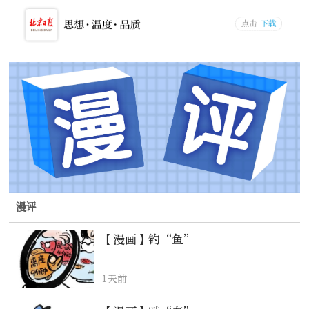
漫评
【漫画】钓“鱼”
1天前