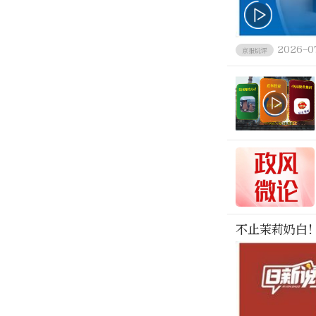
2026-0
京报锐评
不止茉莉奶白