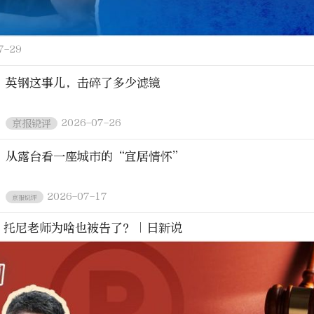
7-29
英钢这事儿，击碎了多少滤镜
2026-07-26
京报锐评
从露台看一座城市的“宜居情怀”
2026-07-17
京报锐评
！托尼老师为啥也被告了？｜日新说