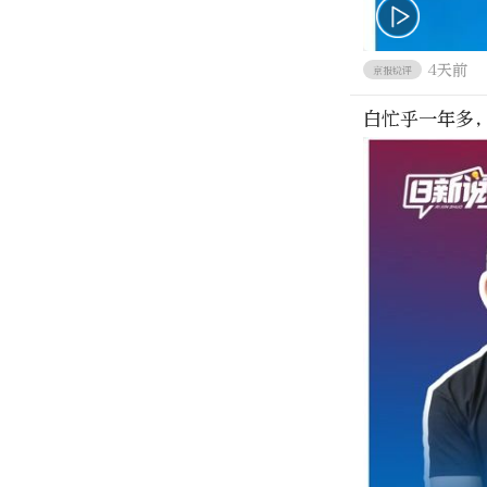
4天前
京报锐评
白忙乎一年多