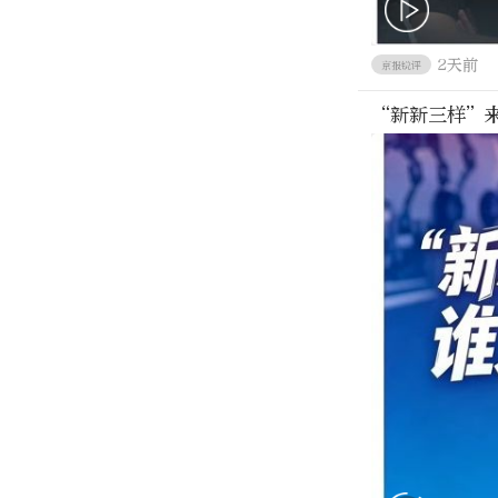
2天前
京报锐评
“新新三样”