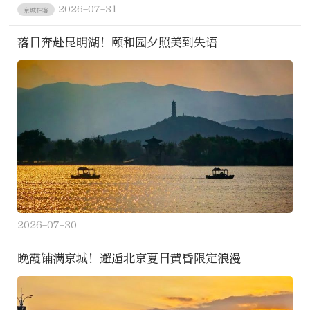
2026-07-31
京城拍客
落日奔赴昆明湖！颐和园夕照美到失语
2026-07-30
晚霞铺满京城！邂逅北京夏日黄昏限定浪漫