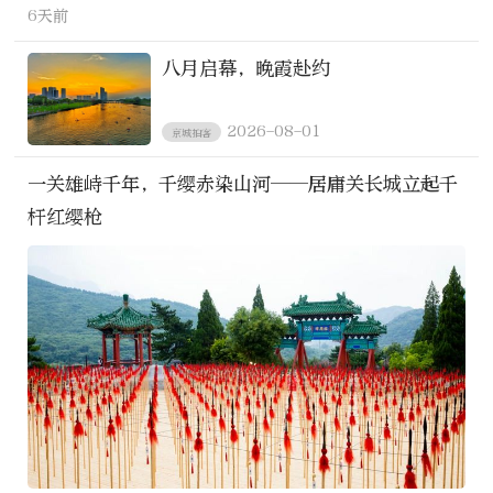
6天前
八月启幕，晚霞赴约
2026-08-01
京城拍客
一关雄峙千年，千缨赤染山河——居庸关长城立起千
杆红缨枪