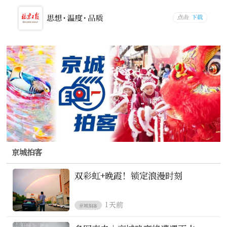
京城拍客
双彩虹+晚霞！锁定浪漫时刻
1天前
京城拍客