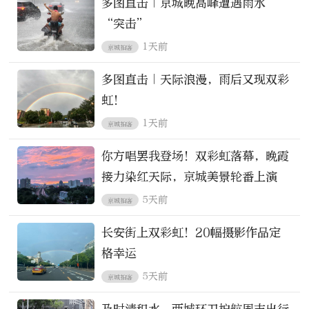
多图直击｜京城晚高峰遭遇雨水
“突击”
1天前
京城拍客
多图直击｜天际浪漫，雨后又现双彩
虹！
1天前
京城拍客
你方唱罢我登场！双彩虹落幕，晚霞
接力染红天际，京城美景轮番上演
5天前
京城拍客
长安街上双彩虹！20幅摄影作品定
格幸运
5天前
京城拍客