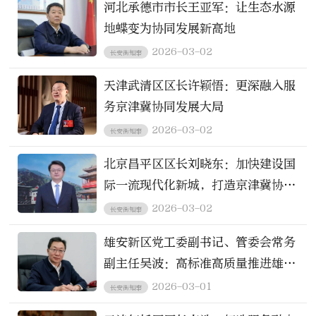
河北承德市市长王亚军：让生态水源
地蝶变为协同发展新高地
2026-03-02
长安街知事
天津武清区区长许颖悟：更深融入服
务京津冀协同发展大局
2026-03-02
长安街知事
北京昌平区区长刘晓东：加快建设国
际一流现代化新城，打造京津冀协同
发展新增长极
2026-03-02
长安街知事
雄安新区党工委副书记、管委会常务
副主任吴波：高标准高质量推进雄安
新区建设现代化城市
2026-03-01
长安街知事