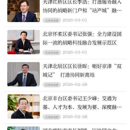
天津红桥区区长李浩：打造服务融入
协同的战略新门户和“站产城”融合
发展的示范样板
2026-03-01
长安街知事
北京怀柔区委书记张强：全力建设国
际一流的战略科技融合发展示范区
2026-03-01
长安街知事
天津北辰区区长徐晖：唱好京津“双
城记” 打造协同新高地
2026-02-28
长安街知事
北京丰台区委书记王少峰：交通为
基、人才为本、发展为要，深度融入
现代化首都都市圈建设
2026-02-28
长安街知事