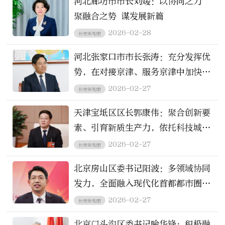
河北廊坊市市长刘媛：以协同之力
聚融合之势 谋发展新篇
2026-02-28
长安街知事
河北张家口市市长张涛：充分发挥优
势，在对接京津、服务京津中加快发
展自己
2026-02-27
长安街知事
天津宝坻区区长郭康伟：聚合创新要
素、引育新质生产力，依托科技城打
造产业协作引领区
2026-02-27
长安街知事
北京房山区委书记阳波：多领域协同
发力，全面融入现代化首都都市圈建
设
2026-02-27
长安街知事
北京门头沟区委书记喻华锋：积极融