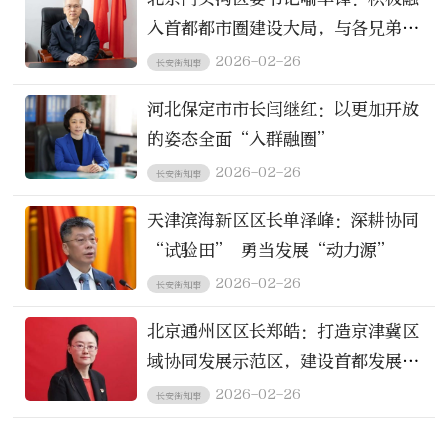
入首都都市圈建设大局，与各兄弟区
以及河北相关市县深化协作、互联互
2026-02-26
长安街知事
通
河北保定市市长闫继红：以更加开放
的姿态全面“入群融圈”
2026-02-26
长安街知事
天津滨海新区区长单泽峰：深耕协同
“试验田” 勇当发展“动力源”
2026-02-26
长安街知事
北京通州区区长郑皓：打造京津冀区
域协同发展示范区，建设首都发展新
的增长极
2026-02-26
长安街知事