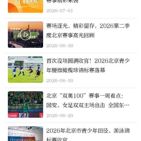
赛事精彩来袭
2026-07-01
赛场逐光，精彩留存，2026第二季
度北京赛事高光回顾
2026-06-30
首次设项圆满收官！2026北京青少
年腰旗橄榄球锦标赛落幕
2026-06-30
北京“双奥100”赛事一周看点：
国安、女足双双主场出击 全国东西
南北中羽毛球大赛精英赛精彩启幕
2026-06-29
2026年北京市青少年田径、游泳锦
标赛收官