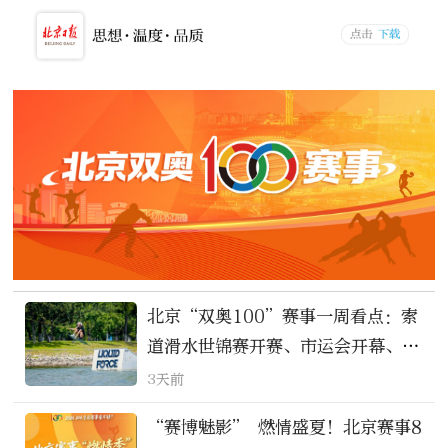
北京“双奥100”赛事一周看点：索
道滑水世锦赛开赛、市运会开幕、百
队杯开踢…… 8月初京城赛场有点忙
3天前
“赛博魅影” 燃情盛夏！北京赛事8