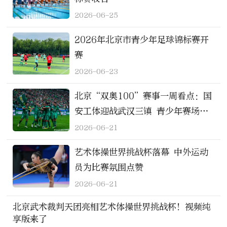
2026-06-25
2026年北京市青少年足球锦标赛开
赛
2026-06-23
北京“双奥100”赛事一周看点：国
安工体迎战武汉三镇 青少年赛场持
续火热
2026-06-21
艺术体操世界挑战杯落幕 中外运动
员为比赛氛围点赞
2026-06-21
北京武术裁判天团亮相艺术体操世界挑战杯！视频纯
享版来了