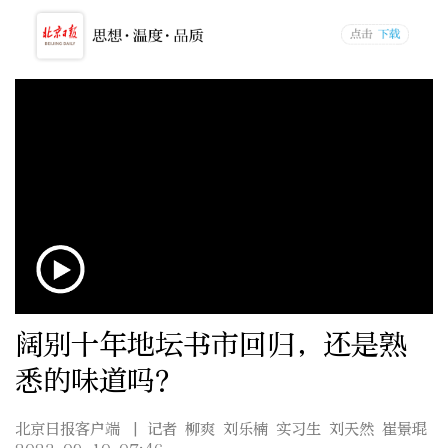
阔别十年地坛书市回归，还是熟
悉的味道吗？
北京日报客户端
| 记者 柳爽 刘乐楠 实习生 刘天然 崔景琨