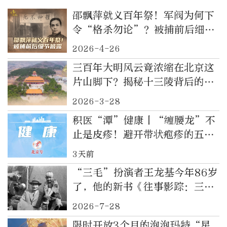
邵飘萍就义百年祭！军阀为何下
令“格杀勿论”？被捕前后细节
披露
2026-4-26
三百年大明风云竟浓缩在北京这
片山脚下？揭秘十三陵背后的王
朝兴衰
2026-3-28
积医“潭”健康丨“缠腰龙”不
止是皮疹！避开带状疱疹的五个
认知误区
3天前
“三毛”扮演者王龙基今年86岁
了，他的新书《往事影踪：三毛
的朋友圈》装满温暖回忆
2026-7-28
限时开放3个月的泡泡玛特“星