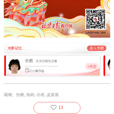
光影记忆
进入专题
张鹏
北京日报社记者
+关注
530篇作品
编辑：张鹏,杨萌,孙昊,孟紫薇
13