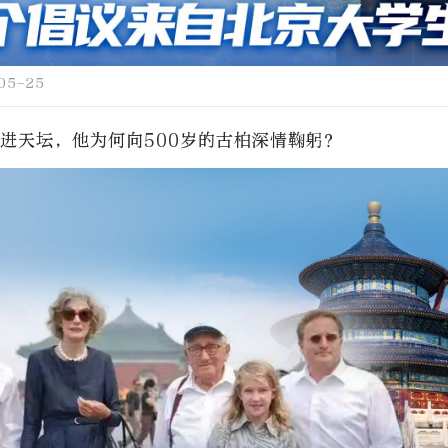
05-25
走进天坛，他为何向500岁的古柏深情鞠躬？