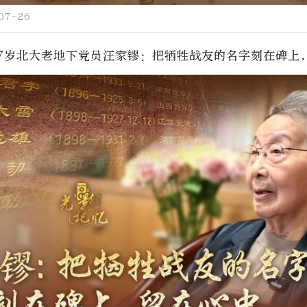
07-26
97岁北大老地下党员汪家镠：把牺牲战友的名字刻在碑上