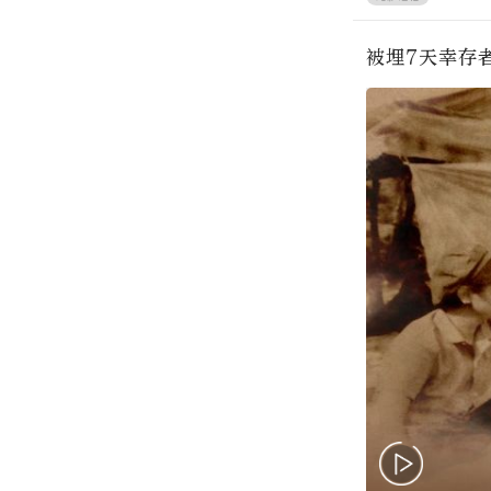
被埋7天幸存