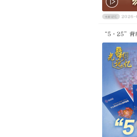
2026-
光影记忆
“5·25”