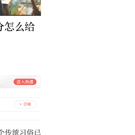
分怎么给
进入频道
+ 订阅
个传统习俗已