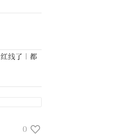
条红线了｜都
0