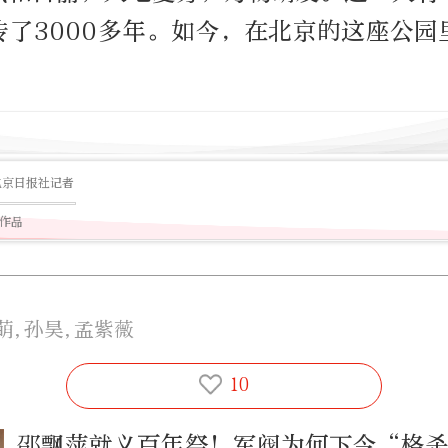
传了3000多年。如今，在北京的这座公园
！
北京日报社记者
篇作品
萌,孙昊,孟紫薇
10
邵飘萍就义百年祭！军阀为何下令“格