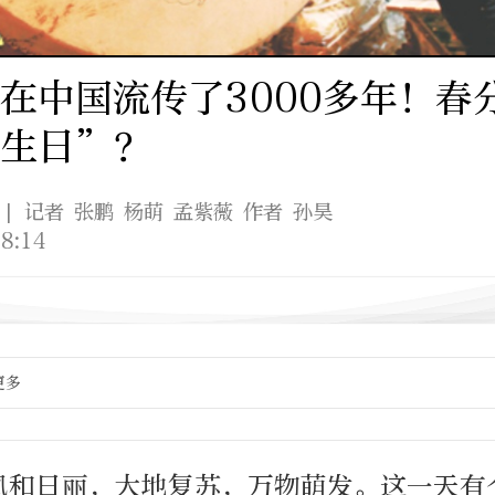
在中国流传了3000多年！春
过生日”？
| 记者 张鹏 杨萌 孟紫薇 作者 孙昊
8:14
更多
风和日丽，大地复苏，万物萌发。这一天有