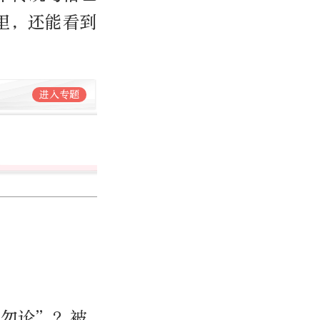
里，还能看到
进入专题
杨萌
北京日报社首席编辑
1681篇作品
杀勿论”？被