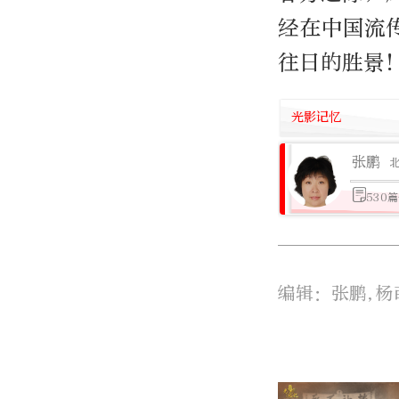
经在中国流
往日的胜景
光影记忆
张鹏
530
编辑：张鹏,杨