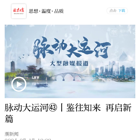
脉动大运河㊸丨鉴往知来 再启新
篇
潮新闻