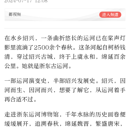
2024-07-17 12:08
都视频
进入频道
在水乡绍兴，一条曲折悠长的运河已在桨声灯
影里流淌了2500余个春秋。这条河起自柯桥钱
清，穿过绍兴古城，终于上虞永和，绵延百余
公里。她就是浙东古运河。
一部运河演变史，半部绍兴发展史。绍兴，因
河而生、因河而兴，想要了解它，从运河着手
再合适不过。
走进浙东运河博物馆，千年水脉的历史画卷便
缓缓展开，追溯春秋，绵延魏晋，繁盛唐宋，