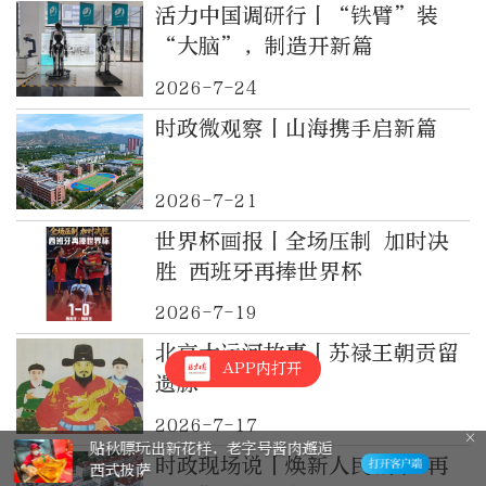
活力中国调研行丨“铁臂”装
“大脑”，制造开新篇
2026-7-24
时政微观察丨山海携手启新篇
2026-7-21
世界杯画报丨全场压制 加时决
胜 西班牙再捧世界杯
2026-7-19
北京大运河故事丨苏禄王朝贡留
APP内打开
遗脉
2026-7-17
号酱肉邂逅
高铁上可以点老北京炸酱
时政现场说丨焕新人民城市 再
铁路推出11款新品高铁餐