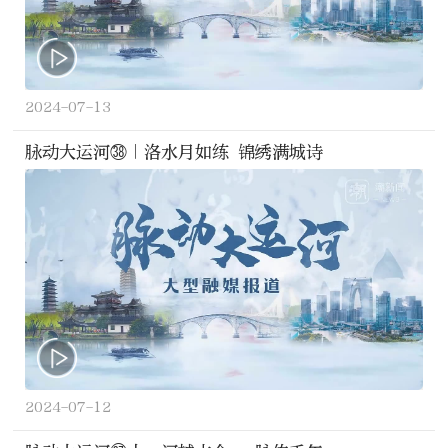
2024-07-13
脉动大运河㊳｜洛水月如练 锦绣满城诗
2024-07-12