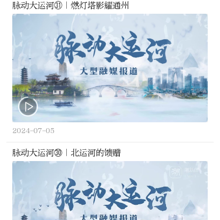
脉动大运河㉛｜燃灯塔影耀通州
2024-07-05
脉动大运河㉚｜北运河的馈赠