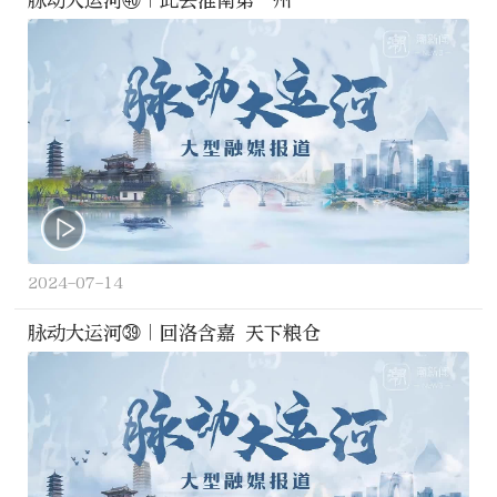
脉动大运河㊵｜此去淮南第一州
2024-07-14
脉动大运河㊴｜回洛含嘉 天下粮仓