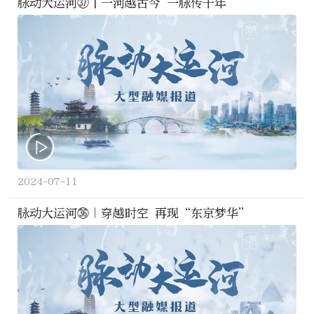
脉动大运河㊲丨一河越古今 一脉传千年
2024-07-11
脉动大运河㊱｜穿越时空 再现“东京梦华”