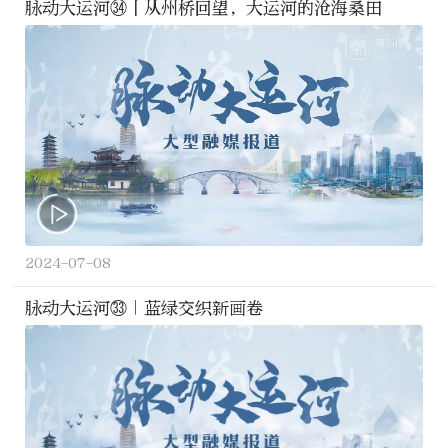
脉动大运河㉞丨从州桥回望，大运河的沧海桑田
2024-07-08
脉动大运河㉝｜蓝绿交织新画卷