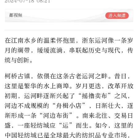
2024-07-18 08:21
都视频
进入频道
在江南水乡的温柔怀抱里，浙东运河像一条岁
月的绸带，缓缓流淌，串联起历史与现代，传
统与创新。
柯桥古镇，依偎在这条古老运河之畔。昔日，
这里是繁华的水上商埠。岁月更迭，改革开放
初期，运河畔逐渐兴起了“摇撸卖布”之风，
河边不成规模的“舟楫小店”，日渐壮大，逐
渐形成一条“河边布街”。南来北往、交易日
盛，一座轻纺城应“运”而生。如今，这里的
中国轻纺城已是全球最大的纺织品专业市场，