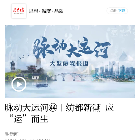
脉动大运河㊹｜纺都新潮 应
“运”而生
潮新闻