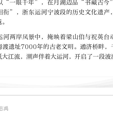
以“一眼千年”，在月湖边品“书藏古今
相衔”，浙东运河宁波段的历史文化遗产
返。
运河两岸风景中，掩映着梁山伯与祝英台
姆渡遗址7000年的古老文明。通济桥畔，
砥大江流，潮声伴着大运河，开启了一段波
志禹