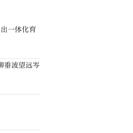
走出一体化育
柳垂波望远岑