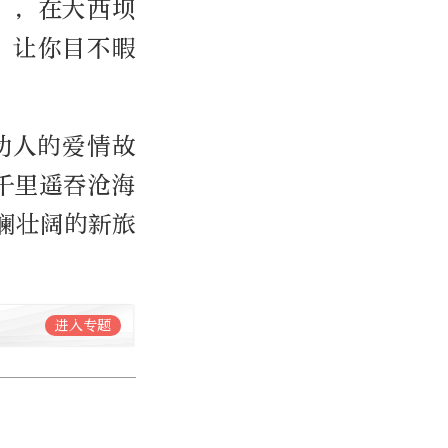
”，在大西坝
，让你目不暇
动人的爱情故
千里遥吞沧海
澜壮阔的新旅
进入专题