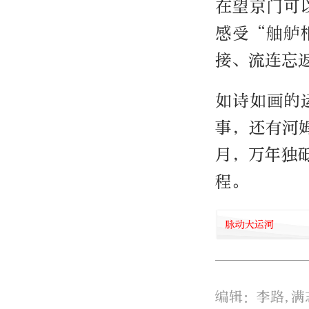
在望京门可
感受“舳舻
接、流连忘
如诗如画的
事，还有河
月，万年独
程。
脉动大运河
编辑：李路,满