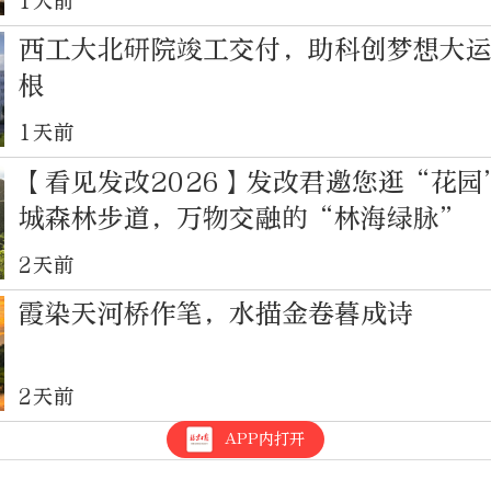
1天前
西工大北研院竣工交付，助科创梦想大
根
1天前
【看见发改2026】发改君邀您逛“花
城森林步道，万物交融的“林海绿脉”
2天前
霞染天河桥作笔，水描金卷暮成诗
2天前
APP内打开