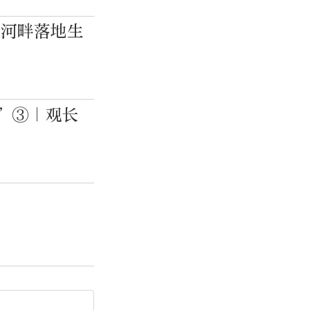
运河畔落地生
园”③｜观长