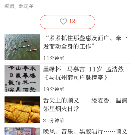
编辑：赵司尧
12
“紧紧抓住那些惠及面广、牵一
发而动全身的工作”
11分钟前
墨缘杯｜马慕言 11岁 孟浩然
《与杭州薛司户登樟亭》
19分钟前
舌尖上的顺义｜一缕麦香，温润
邻里烟火日常
21分钟前
晚风、音乐、黑胶唱片……顺义