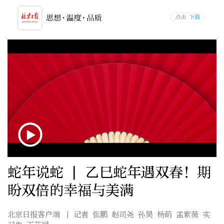
蛇年说蛇 | 乙巳蛇年遇双春！期
盼双倍的幸福与美满
北京日报客户端
| 记者 张鹏 赵司尧 孙昊 杨萌 孟紫薇 实