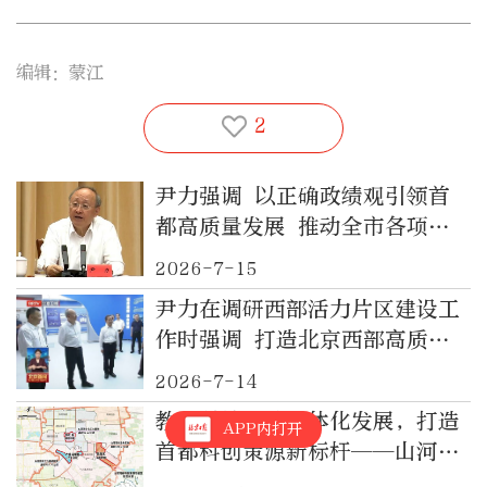
编辑：蒙江
2
尹力强调 以正确政绩观引领首
都高质量发展 推动全市各项工
作不断取得新成效
2026-7-15
尹力在调研西部活力片区建设工
作时强调 打造北京西部高质量
发展新引擎 绘就“山水京西、
2026-7-14
活力永定”新图景
教育科技人才一体化发展，打造
APP内打开
首都科创策源新标杆——山河湾
谷创新区的实践探索