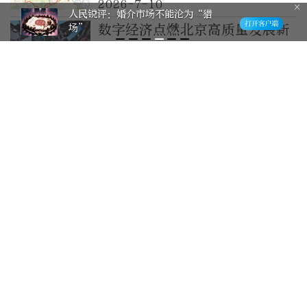
2026-7-10
人民锐评：婚介市场不能沦为“猎
场”
数字经济点燃北京高质量发展新
引擎
2026-7-4
以“新质”之进，答未来之问
——数字经济赋能北京高质量发
展观察
2026-7-1
外国合唱团用歌声讲述新时代首
都高质量发展、中外文明互鉴共
生的北京故事
2026-7-1
红帆领航启新程 党建铸魂谱华
章——杭州银行北京分行筑牢高
质量发展红色根基
2026-6-26