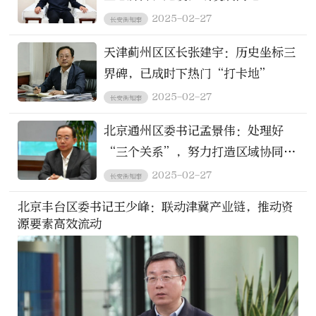
2025-02-27
长安街知事
天津蓟州区区长张建宇：历史坐标三
界碑，已成时下热门“打卡地”
2025-02-27
长安街知事
北京通州区委书记孟景伟：处理好
“三个关系”，努力打造区域协同发
展新高地
2025-02-27
长安街知事
北京丰台区委书记王少峰：联动津冀产业链，推动资
源要素高效流动