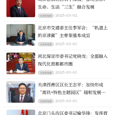
生命、生活“三生”融合发展
2025-03-02
长安街知事
北京市交通委主任李军会：“轨道上
的京津冀”主骨架基本成型
2025-03-01
长安街知事
河北保定市委书记党晓龙：全面融入
现代化首都都市圈
2025-03-01
长安街知事
天津西青区区长王志平：加快形成
“高铁+特色主题园区”辐射发展模
式
2025-03-01
长安街知事
北京门头沟区委书记喻华锋：发挥首