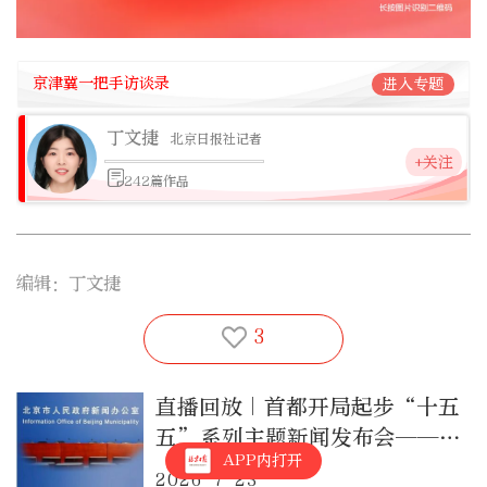
京津冀一把手访谈录
进入专题
丁文捷
北京日报社记者
+关注
242篇作品
编辑：丁文捷
3
直播回放｜首都开局起步“十五
五”系列主题新闻发布会——
APP内打开
“加快农业农村现代化 推动首
2026-7-23