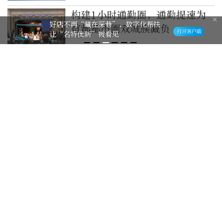
都乡村全面振兴”专场
构建1小时通勤圈，通勤提速为
好店不再“藏在深巷”，数字化帮扶
首都都市圈双城族减负
让“名特优新”被看见
2026-7-22
交通运输部：率先支持首都都市
圈在构建1小时通勤圈上实现突
破
2026-7-21
伟大征程丨党的二十大:以中国式
现代化全面推进中华民族伟大复
兴
2026-7-7
伟大征程丨党的二十大：以中国
式现代化全面推进中华民族伟大
复兴
2026-7-7
通州研发天津转化只用半天，京