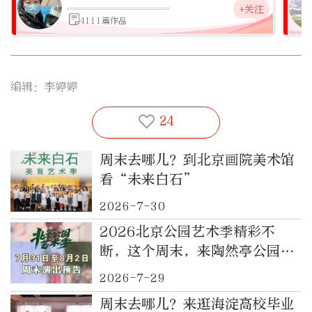
+关注
4111篇作品
编辑：李婷婷
24
周末去哪儿？到北京画院美术馆
看“未来白石”
2026-7-30
2026北京公园艺术季精彩不
断，这个周末，来陶然亭公园看
演出吧！
2026-7-29
周末去哪儿？来逛海淀高校毕业