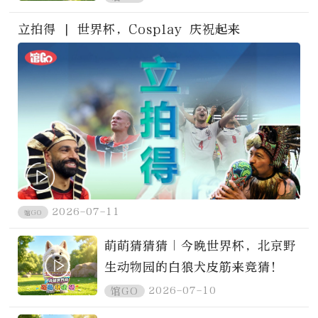
立拍得 | 世界杯，Cosplay 庆祝起来
2026-07-11
馆GO
萌萌猜猜猜｜今晚世界杯，北京野
生动物园的白狼犬皮筋来竞猜！
2026-07-10
馆GO