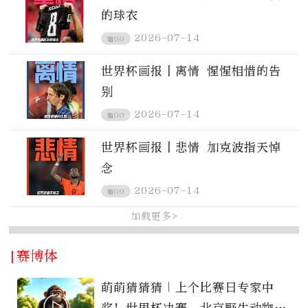
的球衣
2026-07-14
馆GO
世界杯画报丨离情 惺惺相惜的告
别
2026-07-14
馆GO
世界杯画报丨悲情 加克波指天悼
念
2026-07-14
馆GO
加载更多>
|赛博体
萌萌猜猜猜｜上个比赛日专家中