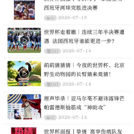
西班牙两球完胜进决赛
2026-07-15
馆GO
世界杯走着瞧｜连续三年半决赛遭
遇 法国西班牙谁能更进一步？
2026-07-14
馆GO
萌萌猜猜猜｜今夜的世界杯，北京
野生动物园的长臂猿来竞猜！
2026-07-14
馆GO
原声毕录｜亚马尔毫不避讳露锋芒
帕雷德斯抽筋成“神助攻”
2026-07-14
馆GO
世界杯画报丨挚情 高举伤病队友