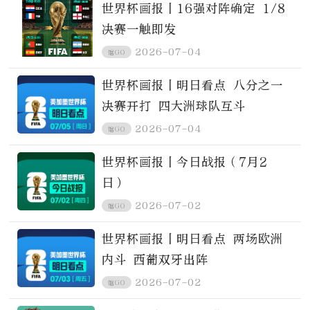
世界杯画报丨16强对阵确定 1/8
决赛一触即发
2026-07-04
馆GO
世界杯画报丨明日看点 八分之一
决赛开打 四大洲球队互斗
2026-07-04
馆GO
世界杯画报丨今日战报（7月2
日）
2026-07-02
馆GO
世界杯画报丨明日看点 两场欧洲
内斗 西葡双牙出阵
2026-07-02
馆GO