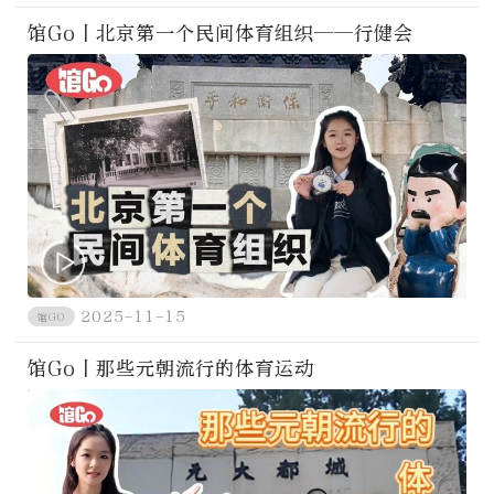
馆Go丨北京第一个民间体育组织——行健会
2025-11-15
馆GO
馆Go丨那些元朝流行的体育运动