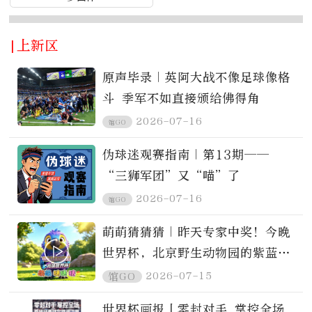
|上新区
原声毕录｜英阿大战不像足球像格
斗 季军不如直接颁给佛得角
2026-07-16
馆GO
伪球迷观赛指南｜第13期——
“三狮军团”又“喵”了
2026-07-16
馆GO
萌萌猜猜猜｜昨天专家中奖！今晚
世界杯，北京野生动物园的紫蓝金
刚鹦鹉来竞猜！
2026-07-15
馆GO
世界杯画报丨零封对手 掌控全场