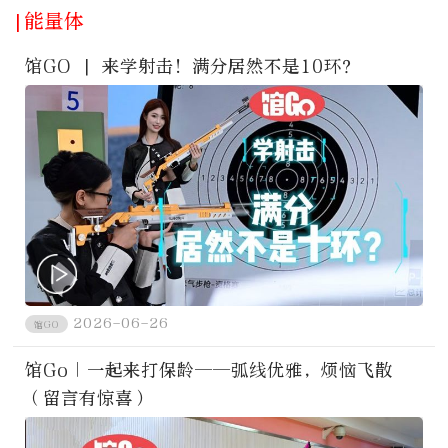
|能量体
馆GO | 来学射击！满分居然不是10环？
2026-06-26
馆GO
馆Go｜一起来打保龄——弧线优雅，烦恼飞散
（留言有惊喜）