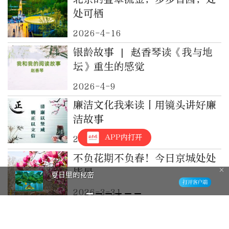
处可栖
2026-4-16
银龄故事 | 赵香琴读《我与地
坛》重生的感觉
2026-4-9
廉洁文化我来读丨用镜头讲好廉
洁故事
APP内打开
2026-4-1
不负花期不负春！今日京城处处
皆景
夏日里的秘密
2026-3-31
在鲁迅光环下重读唐弢——我和
父亲同读《推背集》