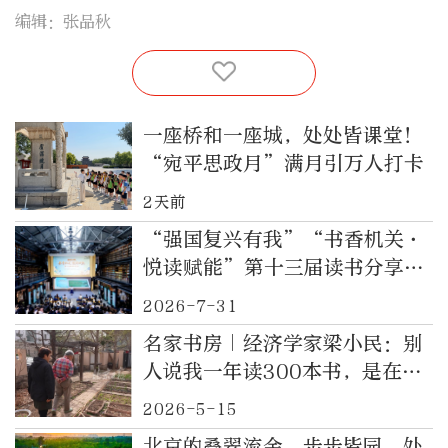
编辑：张品秋
一座桥和一座城，处处皆课堂！
“宛平思政月”满月引万人打卡
2天前
“强国复兴有我”“书香机关·
悦读赋能”第十三届读书分享会
举办
2026-7-31
名家书房｜经济学家梁小民：别
人说我一年读300本书，是在吹
牛
2026-5-15
北京的叠翠流金，步步皆园，处