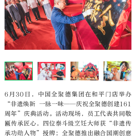
1
2
3
4
6月30日，中国全聚德集团在和平门店举办
“非遗焕新 一脉一味——庆祝全聚德创建161
周年”庆典活动。活动现场，员工代表共同敬
匾传承匠心，四位泰斗级烹饪大师获“非遗传
承功勋人物”授牌；全聚德推出融合国潮创意