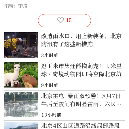
编辑：李路
15
改造雨水口、用上新装备，北京
防汛有了这些新措施
3小时前
逛玉米市集还能撸萌宠！玉米星
球·奇境动物园即将空降北京坊
9小时前
北京雷电+暴雨双预警！8月7日
午后至夜间有明显雷雨，六区升
级暴雨黄色预警
13小时前
北京4区山区道路沿线局部路段