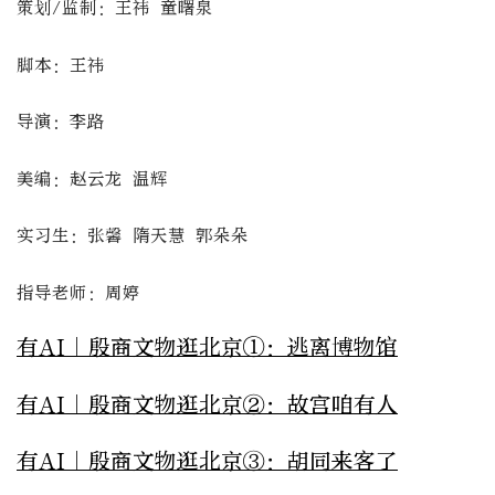
策划/监制：王祎 童曙泉
脚本：王祎
导演：李路
美编：赵云龙 温辉
实习生：张馨 隋天慧 郭朵朵
指导老师：周婷
有AI｜殷商文物逛北京①：逃离博物馆
有AI｜殷商文物逛北京②：故宫咱有人
有AI｜殷商文物逛北京③：胡同来客了