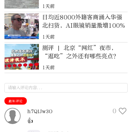
级
1天前
日均近8000外籍客商涌入华强
北扫货，AI眼镜销量激增100%
1天前
测评 | 北京“网红”夜市，
“逛吃”之外还有哪些亮点？
1天前
最新评论
0
h7QlJw3O
👍