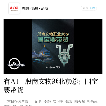
有AI｜殷商文物逛北京⑤：国宝
要带货
北京日报客户端
| 记者 李路 实习生 张馨 隋天慧 郭朵朵