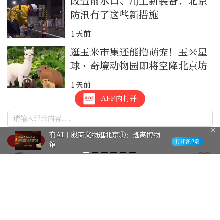
改造雨水口、用上新装备，北京
防汛有了这些新措施
1天前
逛玉米市集还能撸萌宠！玉米星
球·奇境动物园即将空降北京坊
1天前
APP内打开
有AI｜殷商文物逛北京①：逃离博物
最新评论
馆
0
jinyu
👍
2025-8-17
回复>