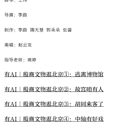
脚本：王祎
导演：李路
制作：李路 隋天慧 郭朵朵 张馨
美编：赵云龙
指导老师：周婷
有AI｜殷商文物逛北京①：逃离博物馆
有AI｜殷商文物逛北京②：故宫咱有人
有AI｜殷商文物逛北京③：胡同来客了
有AI｜殷商文物逛北京④：中轴有好戏