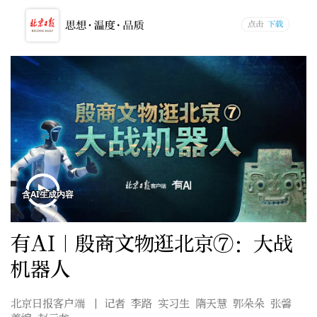
有AI｜殷商文物逛北京⑦：大战
机器人
北京日报客户端
| 记者 李路 实习生 隋天慧 郭朵朵 张馨