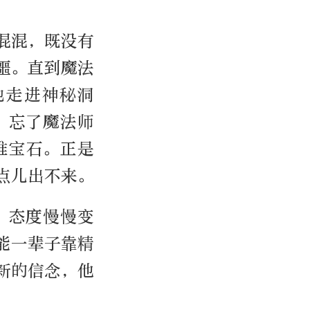
混混，既没有
噩。直到魔法
地走进神秘洞
，忘了魔法师
堆宝石。正是
点儿出不来。
，态度慢慢变
能一辈子靠精
新的信念，他