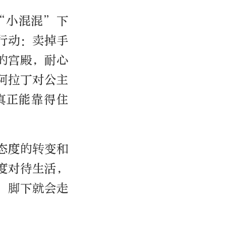
“小混混”下
行动：卖掉手
的宫殿，耐心
阿拉丁对公主
真正能靠得住
态度的转变和
度对待生活，
，脚下就会走