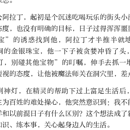
公阿拉丁，起初是个沉迷吃喝玩乐的街头小
态度，也没有明确的目标，日子过得浑浑噩
宝”的诱惑找到他，阿拉丁才半推半就
洞的金银珠宝，他一下子被贪婪冲昏了头
灯，别碰其他宝物”的叮嘱，伸手去抓一
短视的态度，让他被魔法师关在洞穴里，差
到神灯，在精灵的帮助下过上富足生活后
主为百姓的难处操心，他突然意识到：我不
样和以前混日子有什么区别？这个想法成了
知识、练本事，关心起身边人的生活。