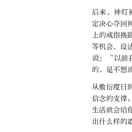
后来，神灯
定决心夺回
上的戒指换
等机会，设
说：“以前
的，是不想
从敷衍度日
信念的支撑
生活就会给
出什么样的