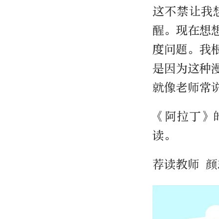
这不禁让我
醒。现在想
度问题。我
是因为这种
就像老师常
《阿拉丁》
读。
荐读教师 颜