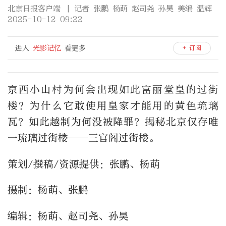
北京日报客户端
| 记者 张鹏 杨萌 赵司尧 孙昊 美编 温辉
2025-10-12 09:22
进入
光影记忆
看更多
+ 订阅
京西小山村为何会出现如此富丽堂皇的过街
楼？为什么它敢使用皇家才能用的黄色琉璃
瓦？如此越制为何没被降罪？揭秘北京仅存唯
一琉璃过街楼——三官阁过街楼。
策划/撰稿/资源提供：张鹏、杨萌
摄制：杨萌、张鹏
编辑：杨萌、赵司尧、孙昊