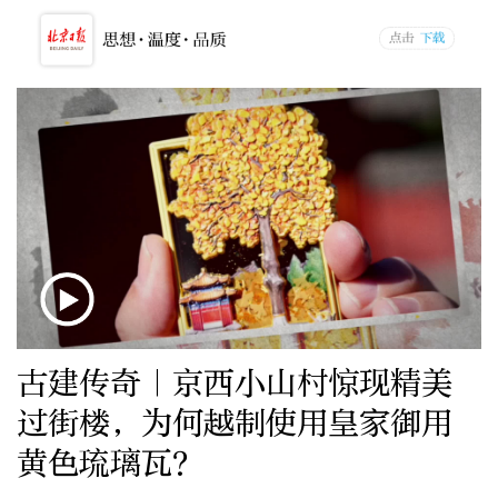
古建传奇｜京西小山村惊现精美
过街楼，为何越制使用皇家御用
黄色琉璃瓦？