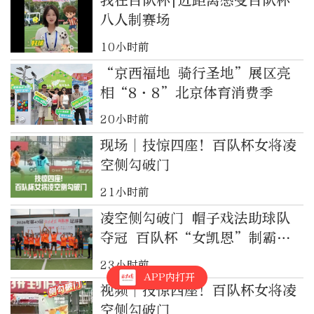
我在百队杯|近距离感受百队杯
八人制赛场
10小时前
“京西福地 骑行圣地”展区亮
相“8·8”北京体育消费季
20小时前
现场︱技惊四座！百队杯女将凌
空侧勾破门
21小时前
凌空侧勾破门 帽子戏法助球队
夺冠 百队杯“女凯恩”制霸全
场
23小时前
APP内打开
视频︱技惊四座！百队杯女将凌
空侧勾破门