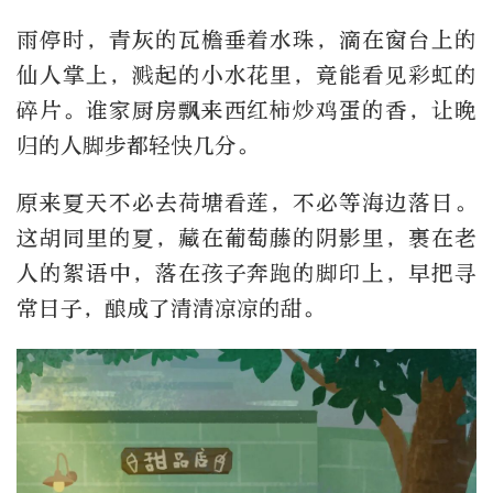
雨停时，青灰的瓦檐垂着水珠，滴在窗台上的
仙人掌上，溅起的小水花里，竟能看见彩虹的
碎片。谁家厨房飘来西红柿炒鸡蛋的香，让晚
归的人脚步都轻快几分。
原来夏天不必去荷塘看莲，不必等海边落日。
这胡同里的夏，藏在葡萄藤的阴影里，裹在老
人的絮语中，落在孩子奔跑的脚印上，早把寻
常日子，酿成了清清凉凉的甜。