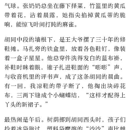
气球。张奶奶总坐在藤下择菜，竹篮里的黄瓜
带着花，沾着晨露，她指尖掐掉黄瓜蒂的脆
响，能惊飞叶间打盹的麻雀。
胡同中段的墙根下，是王大爷摆了三十年的修
鞋摊。马扎旁的铁盒里，放着各色鞋钉，像装
着一盒子星星。他总穿件洗得发白的蓝布褂，
补鞋时眯着眼，锥子扎进鞋面的“嘭嘭”声，
与收音机里的评书声，成了这条胡同的晨曲。
有一回，我凉鞋的带子断了，他掏出块碎花
布，三两下缝成个小蝴蝶结，“这样才配得上
丫头的新裙子。”
最热闹是午后。树荫挪到胡同西头时，孩子们
拎着冰袋跑过，塑料袋摩擦的“沙沙”声比蝉