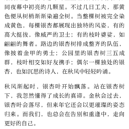
同夜幕中初亮的几颗星。不过几日工夫，那黄
色便从树梢渐渐染遍全树。当整棵树被完全染
成黄色，每棵银杏都展现出独特的风姿，有的
高大挺拔，像威严的卫士；有的枝叶婆娑，如
翩翩的舞者。路边的银杏树排成整齐的队伍，
像披着金甲的勇士；公园里的银杏树三五成
群，枝叶相交如好友携手；偶尔一棵独处的银
杏，也如沉思的诗人，在秋风中轻轻吟诵。
秋风渐起时，银杏叶开始飘落。站在银杏树
下，我忽然懂得了成长的真谛。金秋会过去，
银杏叶会落尽，但来年它还会以更璀璨的姿态
归来。而我们，也总会在告别和重逢中，走向
更好的自己。