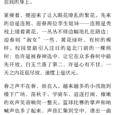
在我的身上。
紧接着，便迎来了让人眼花缭乱的繁花。先来
的总是连翘、迎春两位孪生姐妹——连翘是秃
枝上缀着黄花，一丛丛不修边幅地扎在路边；
迎春则“淑女”一些，黄花绿叶，有树的模
样。校园里最引人注目的是北门前的一棵桃
树：也许是被春神选中，让它在众多春树中最
先开放。白玉兰落了第二，许是心有不甘，一
天之内花苞尽放，速度上是状元。
春之声不在春，而在人。越来越多的小孩跑到
楼下广场，荡秋千、学骑车、追逐打闹，稚嫩
的欢声笑语响彻一整天。篮球比赛的掌声和呐
喊声也多了起来，声音汇集到空中，谱出一曲