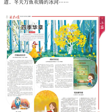
道，冬天万鱼欢腾的冰河……