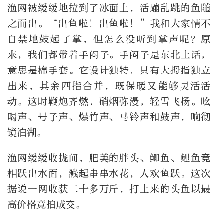
渔网被缓缓地拉到了冰面上，活蹦乱跳的鱼随
之而出。“出鱼啦！出鱼啦！”我和大家情不
自禁地鼓起了掌，但怎么没听到掌声呢？原
来，我们都带着手闷子。手闷子是东北土话，
意思是棉手套。它设计独特，只有大拇指独立
出来，其余四指合并，既保暖又能够灵活活
动。这时鞭炮齐燃，硝烟弥漫，轻雪飞扬。吆
喝声、号子声、爆竹声、马铃声和鼓声，响彻
镜泊湖。
渔网缓缓收拢间，肥美的胖头、鲫鱼、鲤鱼竞
相跃出水面，溅起串串水花，人欢鱼跃。这次
据说一网收获二十多万斤，打上来的头鱼以最
高价格竞拍成交。