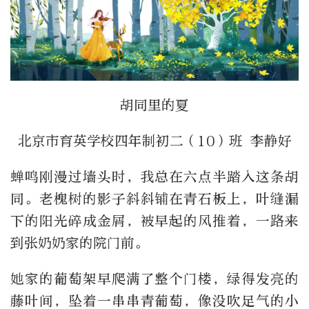
胡同里的夏
北京市育英学校四年制初二（10）班 李静好
蝉鸣刚漫过墙头时，我总在六点半踏入这条胡
同。老槐树的影子斜斜铺在青石板上，叶缝漏
下的阳光碎成金屑，被早起的风推着，一路来
到张奶奶家的院门前。
她家的葡萄架早爬满了整个门楼，绿得发亮的
藤叶间，坠着一串串青葡萄，像没吹足气的小