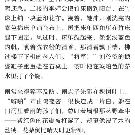
鸣还急。二楼的李婶会把竹床搬到阳台，在竹
床上铺一块蓝印花布。接着，她抻开刚洗完的
素色棉床单铺在布上，再把床单四角压在竹床
腿下固定。风过时，床单鼓起来，像张浅蓝色
的帆，裹着洗衣粉的清香。那清香飘下楼，拂
过楼下下棋的老人们。“将军！”刘爷爷的搪
瓷缸子重重磕在石桌上，茶叶梗在琥珀色的茶
水里打了个旋。
雨常来得猝不及防。雨点子先砸在槐树叶上，
“噼啪”声由疏变密，很快连成一片白。躲在
门洞里看雨的孩子们，总盯着墙根那丛野牵牛
——紫红色的花瓣被打湿了，却更像浸了水的
丝绒，花朵倒比晴天时更精神。