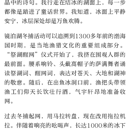
晶中的诗句。我行走在结冰的湖面上，每一步
都像是踏进了童话世界。我知道，冰面上平静
安宁，冰层深处却是万鱼欢腾。
镜泊湖冬捕活动可以追溯到1300多年前的渤海
国时期，是当地渔猎文化的重要组成部分。
“祭湖醒网”仪式开始了，我挤在围观人群的
最前面。腰系响铃、头戴高帽子的萨满舞者诵
读祭湖词、醒网词，表达对苍天、大地和湖神
的敬意。随后，在出鱼冰洞口前，渔把头带领
渔工们仰天长饮壮行酒，气宇轩昂地准备收
网。
过去冬捕起网，用马拉转盘，现在改用拖拉机
拉。伴随着响亮的吆喝声，长达1000米的冰下