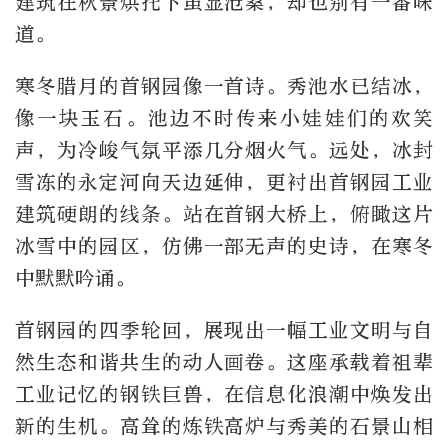
建筑在秋景烘托下虽显沧桑，却也别有一番味
道。
寒冬腊月的首钢园像一首诗。秀池水已结冰，
像一块玉石。池边不时传来小娃娃们的欢笑
声，为冷峻气氛平添几分烟火气。远处，冰封
雪冻的永定河向天边延伸，更衬出首钢园工业
建筑硬朗的线条。站在首钢大桥上，俯瞰这片
冰雪中的园区，仿佛一部无声的史诗，在寒冬
中默默吟诵。
首钢园的四季轮回，展现出一幅工业文明与自
然生态和谐共生的动人画卷。这座承载着祖辈
工业记忆的钢铁巨兽，在信息化浪潮中焕发出
新的生机。高耸的炼铁高炉与秀美的石景山相