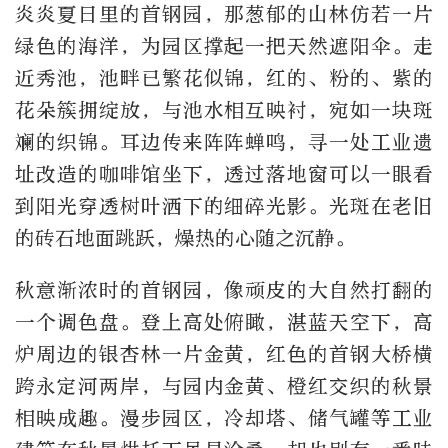
炎炎夏日里的首钢园，那葱郁的山林仿若一片
绿色的海洋，为园区撑起一把天然遮阳伞。走
近秀池，池畔已繁花似锦，红的、粉的、紫的
花朵簇拥绽放，与池水相互映衬，宛如一块斑
斓的织锦。耳边传来阵阵蝉鸣，寻一处工业遗
址改造的咖啡馆坐下，透过落地窗可以一眼看
到阳光穿透树叶洒下的细碎光影。光斑在老旧
的砖石地面跳跃，燥热的心随之沉静。
秋意渐浓时的首钢园，像顽皮的大自然打翻的
一个调色盘。登上高处俯瞰，湛蓝天空下，高
炉周边的银杏林一片金黄，红色的首钢大桥横
跨永定河两岸，与园内金黄、橙红交织的秋景
相映成趣。漫步园区，冷却塔、储气罐等工业