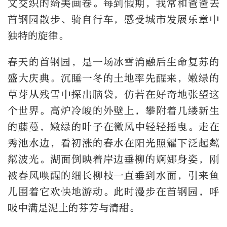
文交织的绮美画卷。每到假期，我常和爸爸去
首钢园散步、骑自行车，感受城市发展乐章中
独特的旋律。
春天的首钢园，是一场冰雪消融后生命复苏的
盛大庆典。沉睡一冬的土地率先醒来，嫩绿的
草芽从残雪中探出脑袋，仿若在好奇地张望这
个世界。高炉冷峻的外壁上，攀附着几缕新生
的藤蔓，嫩绿的叶子在微风中轻轻摇曳。走在
秀池水边，看初涨的春水在阳光照耀下泛起粼
粼波光。湖面倒映着岸边垂柳的婀娜身姿，刚
被春风唤醒的细长柳枝一直垂到水面，引来鱼
儿围着它欢快地游动。此时漫步在首钢园，呼
吸中满是泥土的芬芳与清甜。