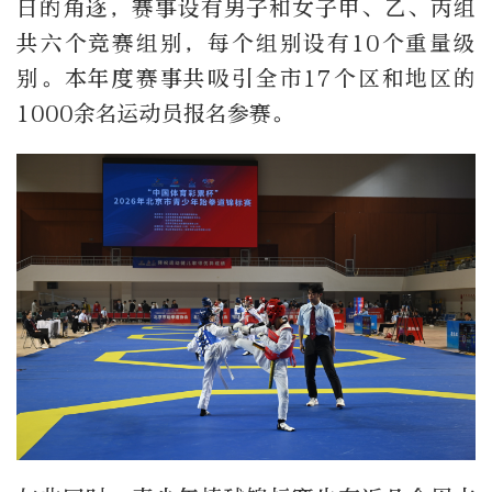
日的角逐，赛事设有男子和女子甲、乙、丙组
共六个竞赛组别，每个组别设有10个重量级
别。本年度赛事共吸引全市17个区和地区的
1000余名运动员报名参赛。