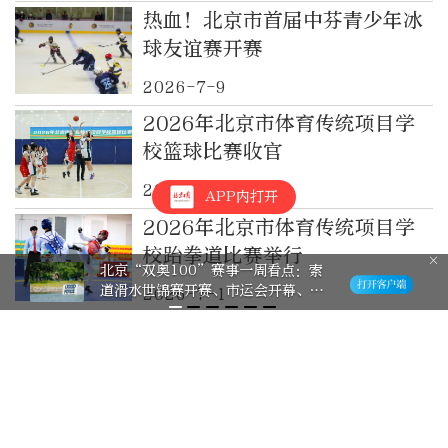
热血！北京市首届中芬青少年冰
球友谊赛开赛
2026-7-9
2026年北京市体育传统项目学
校篮球比赛收官
2026-7-7
APP内打开
2026年北京市体育传统项目学
校跆拳道比赛举行
北京“双奥100”赛事一周看点：索
道滑水世锦赛开赛、市运会开幕、百
2026-7-1
队杯开踢…… 8月初京城赛场有点忙
“乒”尽全力 “乒”出精彩
——北京市直机关第七届运动会
乒乓球比赛举办
2026-6-26
2026年北京市青少年田径、游