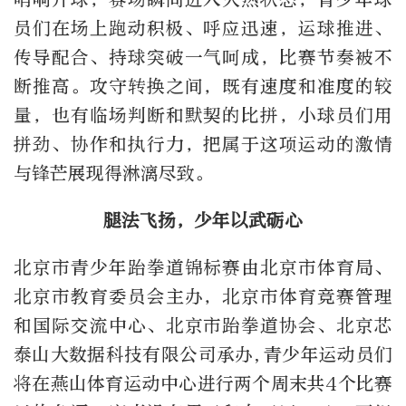
员们在场上跑动积极、呼应迅速，运球推进、
传导配合、持球突破一气呵成，比赛节奏被不
断推高。攻守转换之间，既有速度和准度的较
量，也有临场判断和默契的比拼，小球员们用
拼劲、协作和执行力，把属于这项运动的激情
与锋芒展现得淋漓尽致。
腿法飞扬，少年以武砺心
北京市青少年跆拳道锦标赛由北京市体育局、
北京市教育委员会主办，北京市体育竞赛管理
和国际交流中心、北京市跆拳道协会、北京芯
泰山大数据科技有限公司承办,青少年运动员们
将在燕山体育运动中心进行两个周末共4个比赛