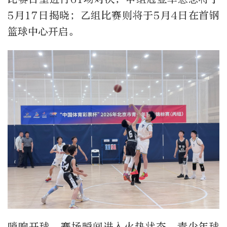
5月17日揭晓；乙组比赛则将于5月4日在首钢
篮球中心开启。
哨响开球，赛场瞬间进入火热状态，青少年球