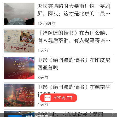
天坛突遇瞬时大暴雨！这一幕刷
屏，网友：这才是北京的“最美
风景”
13小时前
《给阿嬷的情书》在泰国公映，
有人观后落泪，有人提笔寄语亲
人
1天前
电影《给阿嬷的情书》在印度尼
西亚首映
3天前
电影《给阿嬷的情书》在越南举
行首映礼
APP内打开
4天前
2026走，去东城看展（第四