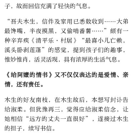
子，故而回信充满了轻快的气息。
“吾夫木生，信件及家用已悉数收到……大弟
最馋嘴，半夜摸黑，又偷啃番薯……”颇有一
种辛弃疾《清平乐·村居》“最喜小儿亡赖，
溪头卧剥莲蓬”的感觉，提到孩子们的趣事，
惟妙惟肖，活灵活现，具有浓厚的生活气息。
《给阿嬷的情书》又不仅仅表达的是爱情、亲
情，还有责任。
木生的好友南枝，在木生故后，本想写封讣告
给淑柔。但犹豫再三，觉得应给淑柔信念，让
她相信“远方的丈夫一直很好”，遂接过木生
的担子，续写书信。