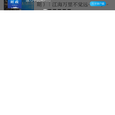
活力中国调研行
期）｜江海万里不觉远——《给
阿嬷的情书》电影道具及侨批文
5天前
物特展
艺绽｜《给阿嬷的情书》票房破
20亿！片方深夜发文：感谢每一
位观众用爱意托举
2026-8-1
《给阿嬷的情书》票房破20亿！
片方发文：感谢每一位观众用爱
意托举
2026-8-1
《给阿嬷的情书》在菲律宾首映
2026-7-31
“电影+文旅”走红，《给阿嬷
的情书》带火潮汕