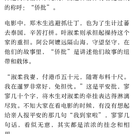
的称呼：“侨批”。
电影中，郑木生逃避抓壮丁，也为了生计过蕃
去泰国，辛苦打拼。叶淑柔则承担起操持这个
家的重担。阿公阿嬷远隔山海，守望坚守，在
他们的故事里，“侨批”是讲述他们故事的纽
带和载体。
“淑柔我妻，付港币五十元，随寄布料十尺。
我在暹罗非常好，免担忧。”这是平安批，寥
寥几十个字，将木生对淑柔的牵挂表达得淋漓
尽致。不知大家在看电影的时候，有没有想起
给亲人报平安的那几句“我到家啦”，寥寥几
句话，看似无意，其实都是浓浓的挂念和相