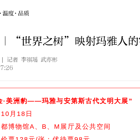
志｜“世界之树”映射玛雅人的
| 记者 李祺瑶 武亦彬
7:26
黄金·美洲豹——玛雅与安第斯古代文明大展”
10月18日
首都博物馆A、B、M展厅及公共空间
价票128元/张；优待票98元