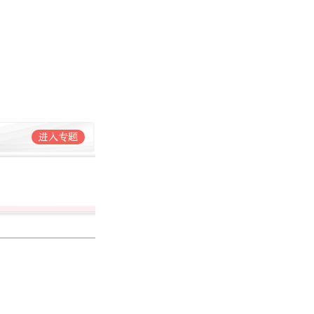
进入专题
武亦彬
北京日报社记者
2461篇作品