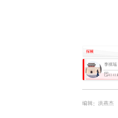
探展
李祺瑶
414
编辑：洪燕杰