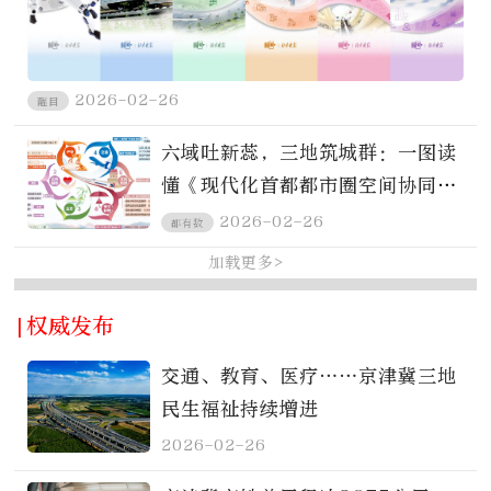
2026-02-26
醒目
六域吐新蕊，三地筑城群：一图读
懂《现代化首都都市圈空间协同规
划（2023—2035年）》
2026-02-26
都有数
加载更多>
|权威发布
交通、教育、医疗……京津冀三地
民生福祉持续增进
2026-02-26