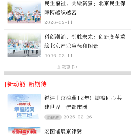
民生福祉，共绘新景：北京民生保
障网越织越密
2026-02-11
科创潮涌，制胜未来：创新变革重
绘北京产业坐标和图景
2026-02-11
加载更多>
|新动能 新期待
锐评丨京津冀12年！瓣瓣同心共
建世界一流都市圈
2026-02-26
京报锐评
宏图铺展京津冀