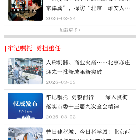
京津冀”，探访“北京—雄安人才
科创走廊”枢纽站
2026-02-24
加载更多>
|牢记嘱托 勇担重任
人形机器、商业火箭……北京亦庄
迎来一批新成果新突破
2026-03-03
牢记嘱托 勇毅前行——深入贯彻
落实市委十三届九次全会精神
2026-03-02
昔日建材城，今日科学城！北京西