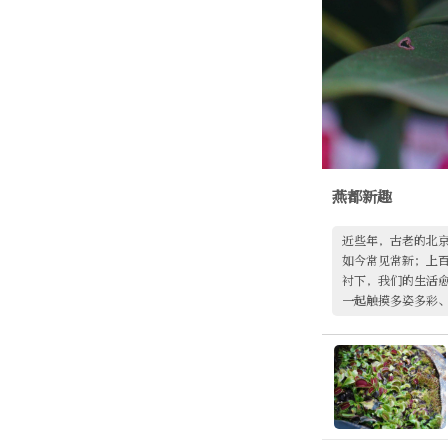
燕都新趣
近些年，古老的北
如今常见常新；上
衬下，我们的生活
一起触摸多姿多彩