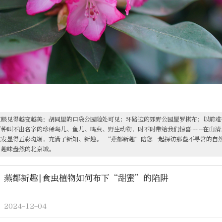
京眼见得越变越美：胡同里的口袋公园随处可见；环路边的郊野公园星罗棋布；以前难
百种叫不出名字的珍稀鸟儿、鱼儿、鸣虫、野生动物，时不时带给我们惊喜……在山清
愈发显得五彩斑斓，充满了新知、新趣。 “燕都新趣”陪您一起探访那些不寻常的自
、趣味盎然的北京城。
燕都新趣|食虫植物如何布下“甜蜜”的陷阱
2024-12-04