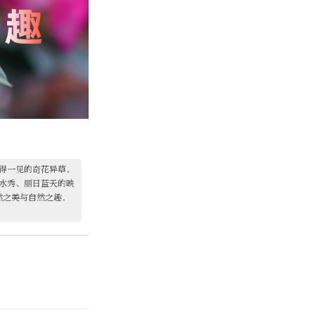
得一见的奇花异草，
水秀、丽日蓝天的映
然之美与自然之趣，