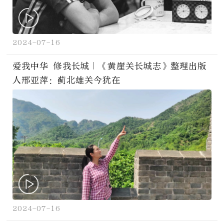
2024-07-16
爱我中华 修我长城｜《黄崖关长城志》整理出版
人邢亚萍：蓟北雄关今犹在
2024-07-16