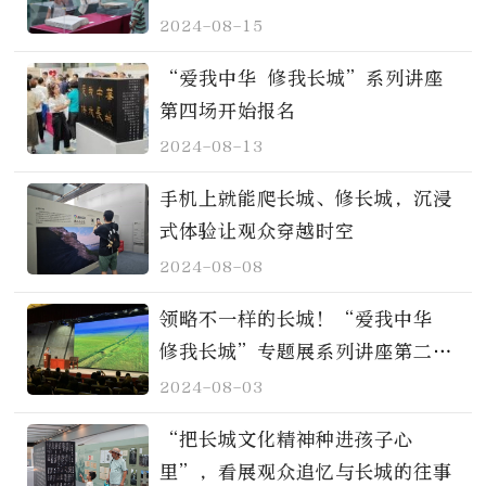
2024-08-15
“爱我中华 修我长城”系列讲座
第四场开始报名
2024-08-13
手机上就能爬长城、修长城，沉浸
式体验让观众穿越时空
2024-08-08
领略不一样的长城！“爱我中华
修我长城”专题展系列讲座第二场
开讲
2024-08-03
“把长城文化精神种进孩子心
里”，看展观众追忆与长城的往事