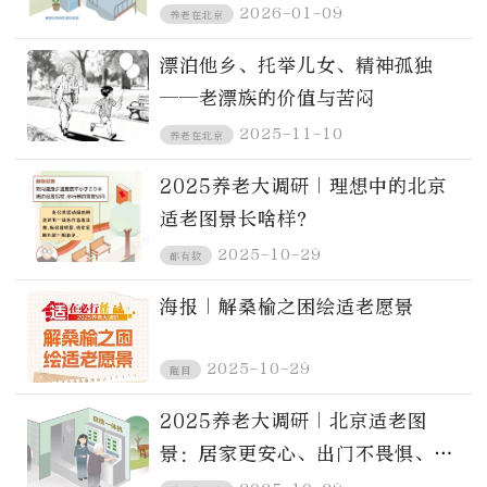
填补？
2026-01-09
养老在北京
漂泊他乡、托举儿女、精神孤独
——老漂族的价值与苦闷
2025-11-10
养老在北京
2025养老大调研｜理想中的北京
适老图景长啥样？
2025-10-29
都有数
海报｜解桑榆之困绘适老愿景
2025-10-29
醒目
2025养老大调研｜北京适老图
景：居家更安心、出门不畏惧、服
务有温度