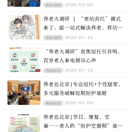
吗？
2026-03-06
养老大调研
养老大调研 | “老幼共托”模式
来了，能一站式解决养老、育幼难
题吗？
2026-01-16
养老大调研
“养老大调研”聚焦短托引共鸣，
百岁老人来电倾诉心声
2026-01-12
养老在北京
养老在北京|专业短托+个性居家，
多元服务破解短期照护难题
2026-01-09
养老在北京
养老在北京|节日、康复、空
巢……老人的“照护空窗期”谁来