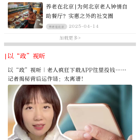
养老在北京|为何北京老人钟情自
助餐厅？实惠之外的社交圈
2025-04-14
养老在北京
加载更多>
|以“政”视听
以“政”视听｜老人疯狂下载APP往里投钱……
记者揭秘背后运作链：太离谱！